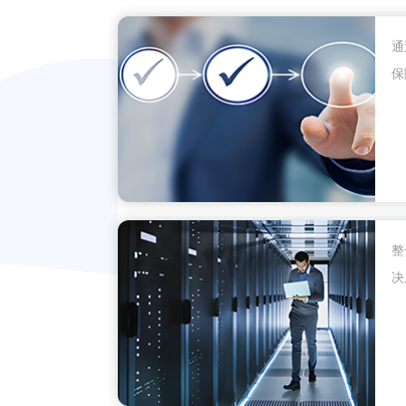
通
保
整
决