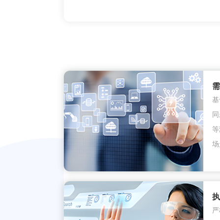
需
基
同
等
场
执
严