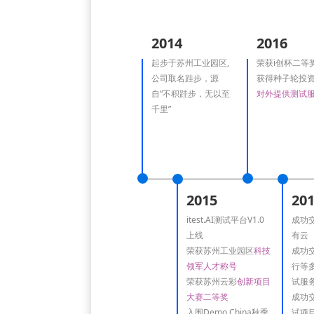
2014
2016
起步于苏州工业园区,
荣获i创杯二等
公司取名跬步，源
获得种子轮投
自“不积跬步，无以至
对外提供测试
千里”
2015
20
itest.AI测试平台V1.0
成功
上线
有云
荣获苏州工业园区
科技
成功
领军人才称号
行等
荣获苏州云彩
创新项目
试服
大赛二等奖
成功
入围Demo China秋季
试项